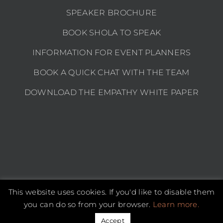
SPEAKER BROCHURE
BOOK SHOLA TO SPEAK
INFORMATION FOR EVENT PLANNERS
BOOK A QUICK CHAT WITH THE TEAM
DOWNLOAD THE EMPATHY WHITE PAPER
This website uses cookies. If you'd like to disable them
Copyright 2026 Shola Kaye | All Rights Reserved |
Privacy policy
you can do so from your browser.
Learn more.
Instagram
LinkedIn
YouTube
Email
Accept